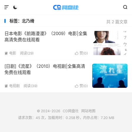



标签：北乃绮
共 2 篇文章
日本电影《前路漫漫》（2009）电影|全集
高清免费在线观看
电影
阅读(
29
)
赞(
0
)


[日剧]《流星》（2010）电视剧|全集高清
免费在线观看
电视剧
阅读(
39
)
赞(
0
)


© 2024-2026
CD网盘社
网站地图
请求次数：45 次，加载用时：0.258 秒，内存占用：7.20 MB