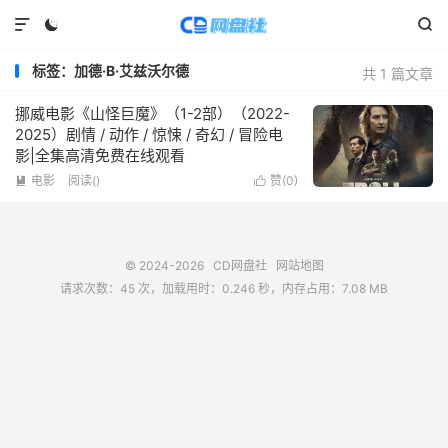



标签：加德·B·艾兹沃尔德
共 1 篇文章
挪威电影《山怪巨魔》（1-2部）（2022-
2025）剧情 / 动作 / 惊悚 / 奇幻 / 冒险电
影|全集高清免费在线观看
电影
阅读(
)
赞(
0
)


© 2024-2026
CD网盘社
网站地图
请求次数：45 次，加载用时：0.246 秒，内存占用：7.08 MB