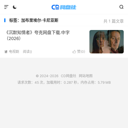



标签：加布里埃尔·卡尼亚斯
共 1 篇文章
《沉默知情者》夸克网盘下载.中字
（2026）
电视剧
阅读(
)
赞(
0
)


© 2024-2026
CD网盘社
网站地图
请求次数：45 次，加载用时：0.287 秒，内存占用：5.79 MB