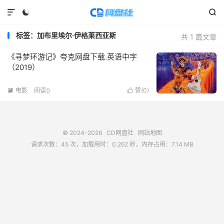



标签：加布里埃尔·伊格莱西亚斯
共 1 篇文章
《寻梦环游记》夸克网盘下载.英语中字
（2019）
电影
阅读(
)
赞(
0
)


© 2024-2026
CD网盘社
网站地图
请求次数：45 次，加载用时：0.262 秒，内存占用：7.14 MB