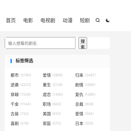

首页
电影
电视剧
动漫
短剧


搜索
搜
索
标签筛选
都市
爱情
归来
(3783)
(2895)
(2487)
逆袭
重生
剧情
(2232)
(2128)
(1690)
穿越
虐恋
复仇
(1536)
(1360)
(1280)
千金
职场
总裁
(1144)
(943)
(808)
古装
美国
爱情
(752)
(610)
(594)
喜剧
家庭
日本
(578)
(570)
(555)