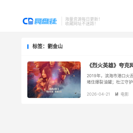
海量资源每日更新！
收藏网址不迷路！
标签：劉金山
《烈火英雄》夸克网
2019年，滨海市港口
堵住爆裂油罐；杜江守护
的誓，也照亮无名英雄的
2026-04-21
电影
