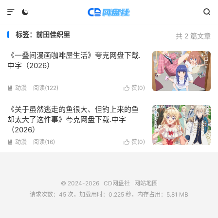



标签：前田佳织里
共 2 篇文章
《一叠间漫画咖啡屋生活》夸克网盘下载.
中字（2026）
动漫
阅读(
122
)
赞(
0
)


《关于虽然逃走的鱼很大、但钓上来的鱼
却太大了这件事》夸克网盘下载.中字
（2026）
动漫
阅读(
16
)
赞(
0
)


© 2024-2026
CD网盘社
网站地图
请求次数：45 次，加载用时：0.225 秒，内存占用：5.81 MB