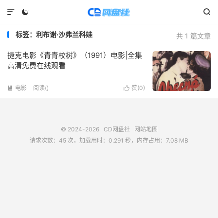



标签：利布谢·沙弗兰科娃
共 1 篇文章
捷克电影《青青校树》（1991）电影|全集
高清免费在线观看
电影
阅读(
)
赞(
0
)


© 2024-2026
CD网盘社
网站地图
请求次数：45 次，加载用时：0.291 秒，内存占用：7.08 MB