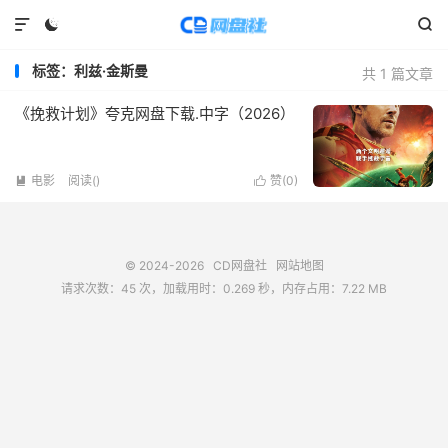



标签：利兹·金斯曼
共 1 篇文章
《挽救计划》夸克网盘下载.中字（2026）
电影
阅读(
)
赞(
0
)


© 2024-2026
CD网盘社
网站地图
请求次数：45 次，加载用时：0.269 秒，内存占用：7.22 MB