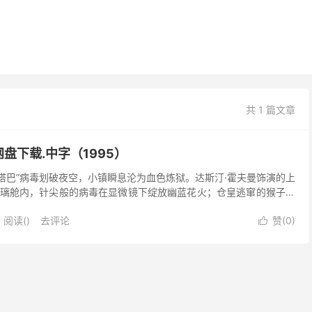
共 1 篇文章
盘下载.中字（1995）
莫塔巴”病毒划破夜空，小镇瞬息沦为血色炼狱。达斯汀·霍夫曼饰演的上
璃舱内，针尖般的病毒在显微镜下绽放幽蓝花火；仓皇逃窜的猴子，
。密闭实验室里，一滴血坠入培养皿，激起层层涟漪...
阅读(
)
去评论
赞(
0
)
