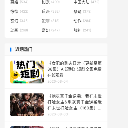
离婚
甜宠
中国大陆
(534)
(499)
(472)
惊悚
反派
悬疑
(422)
(382)
(379)
玄幻
犯罪
动作
(345)
(318)
(284)
动画
奇幻
战神
(268)
(247)
(241)
近期热门
《女配的驯夫日常（更新至第
88集）AI短剧》短剧全集免费
在线观看
2026-08-04
《炮灰真千金逆袭：我在末世
打脸女主&炮灰真千金逆袭我
在末世打脸女主（160集）AI
短剧》短剧全集免费在线观看
2026-08-03