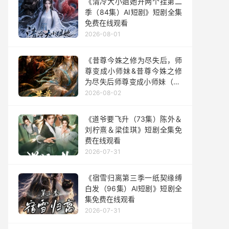
《清冷大小姐她开两个挂第二
季（84集）AI短剧》短剧全集
免费在线观看
2026-08-01
《昔尊今姝之修为尽失后，师
尊变成小师妹&昔尊今姝之修
为尽失后师尊变成小师妹（67
集）AI短剧》短剧全集免费在
2026-08-02
线观看
《道爷要飞升（73集）陈外＆
刘柠熹＆梁佳琪》短剧全集免
费在线观看
2026-07-31
《宿雪归离第三季一纸契缘缚
白发（96集）AI短剧》短剧全
集免费在线观看
2026-07-31