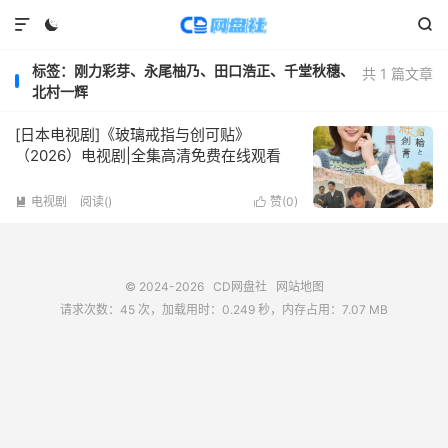



标签：刚力彩芽、永尾柚乃、田口浩正、千堂秋穗、
共 1 篇文章
北村一辉
[日本电视剧]《玻璃戒指与创可贴》
（2026）电视剧|全集高清免费在线观看
电视剧
阅读(
)
赞(
0
)


© 2024-2026
CD网盘社
网站地图
请求次数：45 次，加载用时：0.249 秒，内存占用：7.07 MB