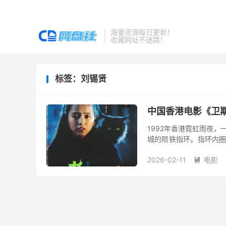
海量资源每日更新！
收藏网址不迷路！
标签：刘锡贤
中国香港电影《卫斯
1992年香港霓虹雨夜
城的陨铁指环。指环内圈
深入废弃地铁隧道，发现
2026-02-11
电影
