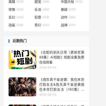
离婚
甜宠
中国大陆
(534)
(499)
(472)
惊悚
反派
悬疑
(422)
(382)
(379)
玄幻
犯罪
动作
(345)
(318)
(284)
动画
奇幻
战神
(268)
(247)
(241)
近期热门
《女配的驯夫日常（更新至第
88集）AI短剧》短剧全集免费
在线观看
2026-08-04
《炮灰真千金逆袭：我在末世
打脸女主&炮灰真千金逆袭我
在末世打脸女主（160集）AI
短剧》短剧全集免费在线观看
2026-08-03