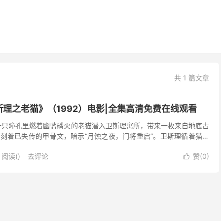
共 1 篇文章
理之老猫》（1992）电影|全集高清免费在线观看
，一只瞳孔里燃着幽蓝磷火的老猫潜入卫斯理寓所，带来一枚来自地底古
刻着已失传的甲骨文，暗示“月蚀之夜，门将重启”。卫斯理循着猫影
整座城市地下竟埋着一座倒置的殷商祭坛，而活人正被...
阅读(
)
去评论
赞(
0
)
