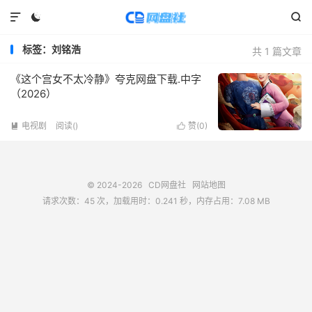



标签：刘铭浩
共 1 篇文章
《这个宫女不太冷静》夸克网盘下载.中字
（2026）
电视剧
阅读(
)
赞(
0
)


© 2024-2026
CD网盘社
网站地图
请求次数：45 次，加载用时：0.241 秒，内存占用：7.08 MB