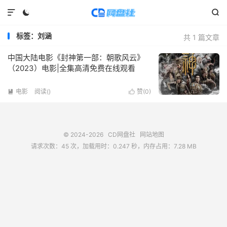



标签：刘涵
共 1 篇文章
中国大陆电影《封神第一部：朝歌风云》
（2023）电影|全集高清免费在线观看
电影
阅读(
)
赞(
0
)


© 2024-2026
CD网盘社
网站地图
请求次数：45 次，加载用时：0.247 秒，内存占用：7.28 MB