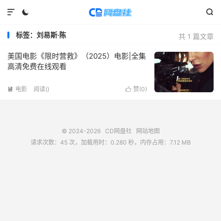



标签：刘易斯·陈
共 1 篇文章
美国电影《限时营救》（2025）电影|全集
高清免费在线观看
电影
阅读(
)
赞(
0
)


© 2024-2026
CD网盘社
网站地图
请求次数：45 次，加载用时：0.280 秒，内存占用：7.12 MB