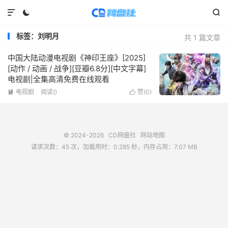



标签：刘明月
共 1 篇文章
中国大陆动漫电视剧《神印王座》[2025]
[动作 / 动画 / 战争][豆瓣6.8分][中文字幕]
电视剧|全集高清免费在线观看
电视剧
阅读(
)
赞(
0
)


© 2024-2026
CD网盘社
网站地图
请求次数：45 次，加载用时：0.285 秒，内存占用：7.07 MB