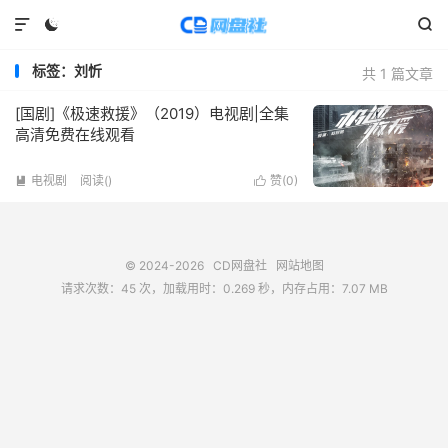



标签：刘忻
共 1 篇文章
[国剧]《极速救援》（2019）电视剧|全集
高清免费在线观看
电视剧
阅读(
)
赞(
0
)


© 2024-2026
CD网盘社
网站地图
请求次数：45 次，加载用时：0.269 秒，内存占用：7.07 MB