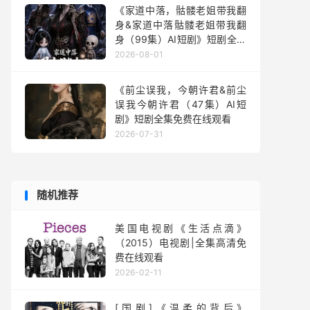
《家道中落，骷髅老姐带我翻
身&家道中落骷髅老姐带我翻
身（99集）AI短剧》短剧全集
免费在线观看
2026-08-01
《前尘误我，今朝许君&前尘
误我今朝许君（47集）AI短
剧》短剧全集免费在线观看
2026-07-31
随机推荐
美国电视剧《生活点滴》
（2015）电视剧|全集高清免
费在线观看
2026-02-11
[国剧]《温柔的背后》