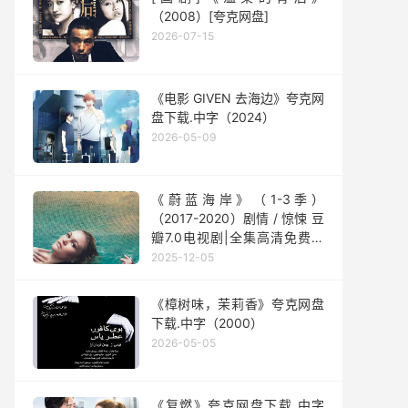
（2008）[夸克网盘]
2026-07-15
《电影 GIVEN 去海边》夸克网
盘下载.中字（2024）
2026-05-09
《蔚蓝海岸》（1-3季）
（2017-2020）剧情 / 惊悚 豆
瓣7.0电视剧|全集高清免费在
线观看
2025-12-05
《樟树味，茉莉香》夸克网盘
下载.中字（2000）
2026-05-05
《复燃》夸克网盘下载.中字