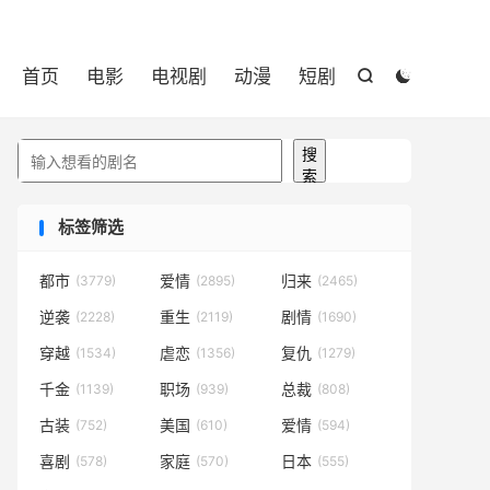

首页
电影
电视剧
动漫
短剧


搜索
搜
索
标签筛选
都市
爱情
归来
(3779)
(2895)
(2465)
逆袭
重生
剧情
(2228)
(2119)
(1690)
穿越
虐恋
复仇
(1534)
(1356)
(1279)
千金
职场
总裁
(1139)
(939)
(808)
古装
美国
爱情
(752)
(610)
(594)
喜剧
家庭
日本
(578)
(570)
(555)