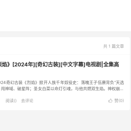
共 1 篇文章
》[2024年][奇幻古装][中文字幕]电视剧|全集高
024奇幻古装《烈焰》掀开人族千年奴役史：落魄王子伍赓背负“天选
，闯神域、破星阵；圣女白菜以命灯引魂，与他共燃双生焰。神权崩塌
宿命、复仇、自由，皆在灼灼烈焰中重铸。 资源详...
阅读(
)
去评论
赞(
0
)
