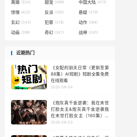
离婚
甜宠
中国大陆
(534)
(499)
(472)
惊悚
反派
悬疑
(422)
(380)
(379)
玄幻
犯罪
动作
(343)
(318)
(284)
动画
奇幻
战神
(268)
(247)
(240)
近期热门
《女配的驯夫日常（更新至第
88集）AI短剧》短剧全集免费
在线观看
2026-08-04
《炮灰真千金逆袭：我在末世
打脸女主&炮灰真千金逆袭我
在末世打脸女主（160集）AI
短剧》短剧全集免费在线观看
2026-08-03