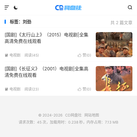



标签：刘劲
共 2 篇文章
[国剧]《太行山上》（2015）电视剧|全集
高清免费在线观看
电视剧
阅读(
45
)
赞(
0
)


[国剧]《长征义》（2001）电视剧|全集高
清免费在线观看
电视剧
阅读(
23
)
赞(
0
)


© 2024-2026
CD网盘社
网站地图
请求次数：45 次，加载用时：0.238 秒，内存占用：7.13 MB