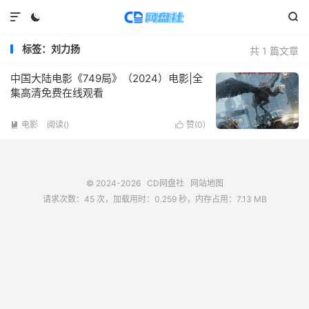



标签：刘力扬
共 1 篇文章
中国大陆电影《749局》（2024）电影|全
集高清免费在线观看
电影
阅读(
)
赞(
0
)


© 2024-2026
CD网盘社
网站地图
请求次数：45 次，加载用时：0.259 秒，内存占用：7.13 MB