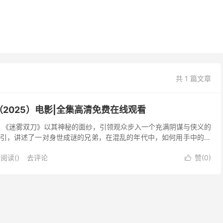
共 1 篇文章
2025）电影|全集高清免费在线观看
中，《迷雾双刀》以其神秘的面纱，引领观众步入一个充满阴谋与侠义的
引，讲述了一对身世成谜的兄弟，在混乱的年代中，如何用手中的双
。随着剧情的深入，兄弟间的情谊、家族的秘密以及与权...
阅读(
)
去评论
赞(
0
)
