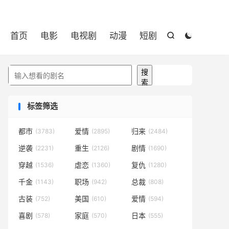

首页
电影
电视剧
动漫
短剧


搜索
搜
索
标签筛选
都市
爱情
归来
(3783)
(2895)
(2484)
逆袭
重生
剧情
(2231)
(2126)
(1690)
穿越
虐恋
复仇
(1536)
(1360)
(1280)
千金
职场
总裁
(1143)
(942)
(808)
古装
美国
爱情
(752)
(610)
(594)
喜剧
家庭
日本
(578)
(570)
(555)