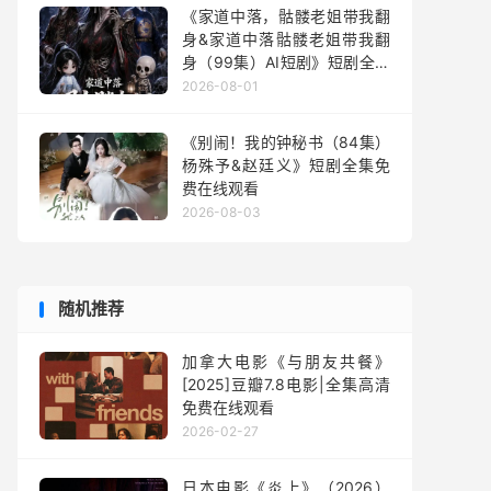
《家道中落，骷髅老姐带我翻
身&家道中落骷髅老姐带我翻
身（99集）AI短剧》短剧全集
免费在线观看
2026-08-01
《别闹！我的钟秘书（84集）
杨殊予&赵廷义》短剧全集免
费在线观看
2026-08-03
随机推荐
加拿大电影《与朋友共餐》
[2025]豆瓣7.8电影|全集高清
免费在线观看
2026-02-27
日本电影《炎上》（2026）