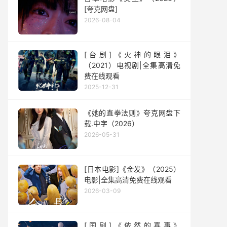
[夸克网盘]
2026-08-04
[台剧]《火神的眼泪》
（2021）电视剧|全集高清免
费在线观看
2025-12-31
《她的直拳法则》夸克网盘下
载.中字（2026）
2026-05-31
[日本电影]《金发》（2025）
电影|全集高清免费在线观看
2026-03-09
[国剧]《依然的喜事》