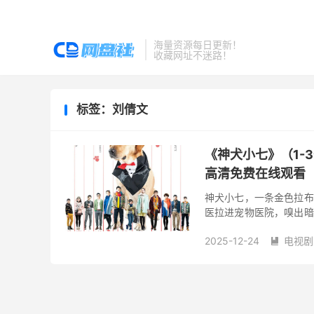
海量资源每日更新！
收藏网址不迷路！
标签：刘倩文
《神犬小七》（1-3季
高清免费在线观看
神犬小七，一条金色拉布
医拉进宠物医院，嗅出暗
第三季，它陪训导员奔赴
2025-12-24
电视剧
