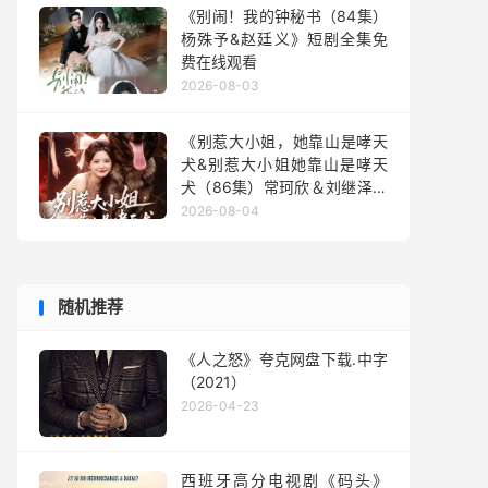
《别闹！我的钟秘书（84集）
杨殊予&赵廷义》短剧全集免
费在线观看
2026-08-03
《别惹大小姐，她靠山是哮天
犬&别惹大小姐她靠山是哮天
犬（86集）常珂欣＆刘继泽》
短剧全集免费在线观看
2026-08-04
随机推荐
《人之怒》夸克网盘下载.中字
（2021）
2026-04-23
西班牙高分电视剧《码头》