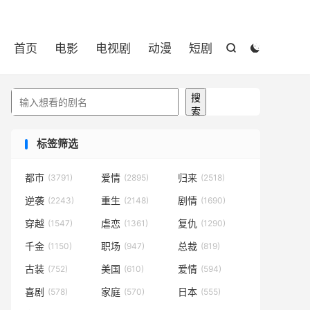

首页
电影
电视剧
动漫
短剧


搜索
搜
索
标签筛选
都市
爱情
归来
(3791)
(2895)
(2518)
逆袭
重生
剧情
(2243)
(2148)
(1690)
穿越
虐恋
复仇
(1547)
(1361)
(1290)
千金
职场
总裁
(1150)
(947)
(819)
古装
美国
爱情
(752)
(610)
(594)
喜剧
家庭
日本
(578)
(570)
(555)