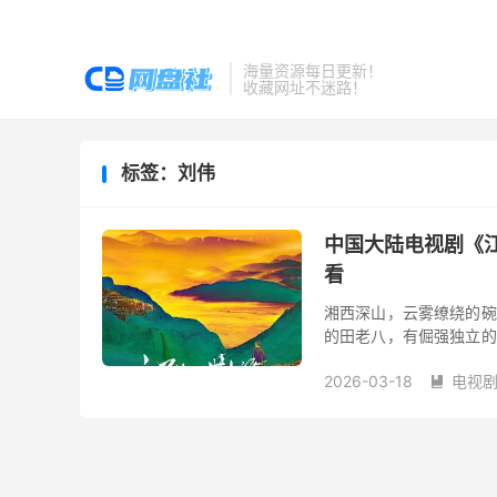
海量资源每日更新！
收藏网址不迷路！
标签：刘伟
中国大陆电视剧《江
看
湘西深山，云雾缭绕的碗
的田老八，有倔强独立的
个人理想与乡土现实交锋
2026-03-18
电视
