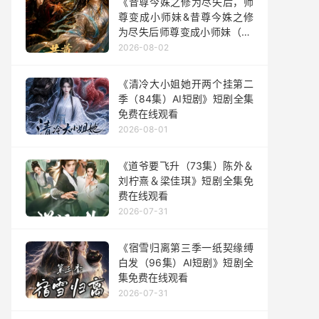
《昔尊今姝之修为尽失后，师
尊变成小师妹&昔尊今姝之修
为尽失后师尊变成小师妹（67
集）AI短剧》短剧全集免费在
2026-08-02
线观看
《清冷大小姐她开两个挂第二
季（84集）AI短剧》短剧全集
免费在线观看
2026-08-01
《道爷要飞升（73集）陈外＆
刘柠熹＆梁佳琪》短剧全集免
费在线观看
2026-07-31
《宿雪归离第三季一纸契缘缚
白发（96集）AI短剧》短剧全
集免费在线观看
2026-07-31