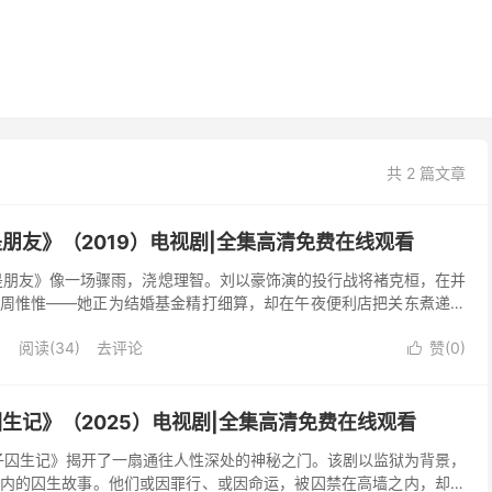
共 2 篇文章
是朋友》（2019）电视剧|全集高清免费在线观看
能是朋友》像一场骤雨，浇熄理智。刘以豪饰演的投行战将褚克桓，在并
周惟惟——她正为结婚基金精打细算，却在午夜便利店把关东煮递给
间轴，把两颗早已脱轨的心锁进72小时倒计时。他们...
阅读(
34
)
去评论
赞(
0
)

囚生记》（2025）电视剧|全集高清免费在线观看
男子囚生记》揭开了一扇通往人性深处的神秘之门。该剧以监狱为背景，
内的囚生故事。他们或因罪行、或因命运，被囚禁在高墙之内，却以