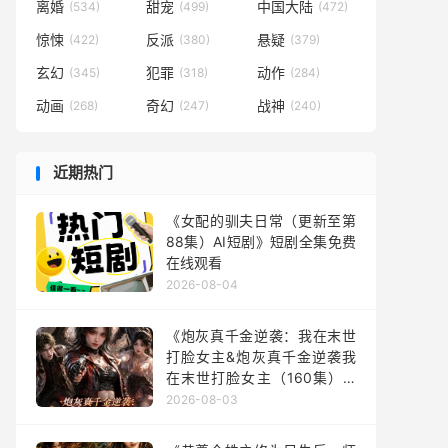
离婚
甜宠
中国大陆
(534)
(499)
(472)
惊悚
反派
悬疑
(422)
(380)
(379)
玄幻
犯罪
动作
(345)
(318)
(284)
动画
奇幻
战神
(268)
(247)
(240)
近期热门
《女配的驯夫日常（更新至第
88集）AI短剧》短剧全集免费
在线观看
2026-08-04
《炮灰真千金逆袭：我在末世
打脸女主&炮灰真千金逆袭我
在末世打脸女主（160集）AI
短剧》短剧全集免费在线观看
2026-08-03