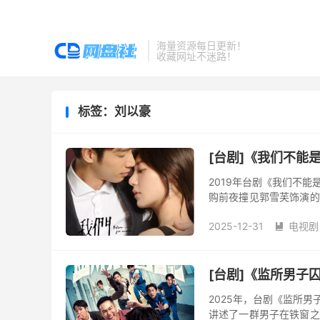
海量资源每日更新！
收藏网址不迷路！
标签：刘以豪
[台剧]《我们不能
2019年台剧《我们不
购前夜撞见郭雪芙饰演的
他。一纸婚前契约、一条时
2025-12-31
电视剧

[台剧]《监所男子
2025年，台剧《监所
讲述了一群男子在铁窗之