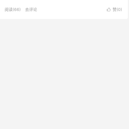
赎。故事中，人性的复杂与深刻，以及对正义与道德的探...
阅读(
66
)
去评论
赞(
0
)
