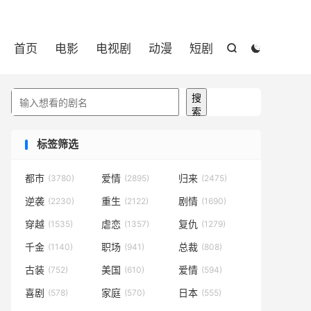

首页
电影
电视剧
动漫
短剧


搜索
搜
索
标签筛选
都市
爱情
归来
(3780)
(2895)
(2475)
逆袭
重生
剧情
(2230)
(2122)
(1690)
穿越
虐恋
复仇
(1535)
(1357)
(1279)
千金
职场
总裁
(1140)
(941)
(808)
古装
美国
爱情
(752)
(610)
(594)
喜剧
家庭
日本
(578)
(570)
(555)