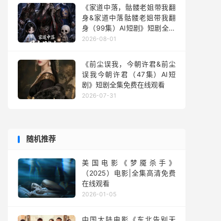
《家道中落，骷髅老姐带我翻
身&家道中落骷髅老姐带我翻
身（99集）AI短剧》短剧全集
免费在线观看
2026-08-01
《前尘误我，今朝许君&前尘
误我今朝许君（47集）AI短
剧》短剧全集免费在线观看
2026-07-31
随机推荐
美国电影《梦魇杀手》
（2025）电影|全集高清免费
在线观看
2026-01-05
中国大陆电影《东北告别天