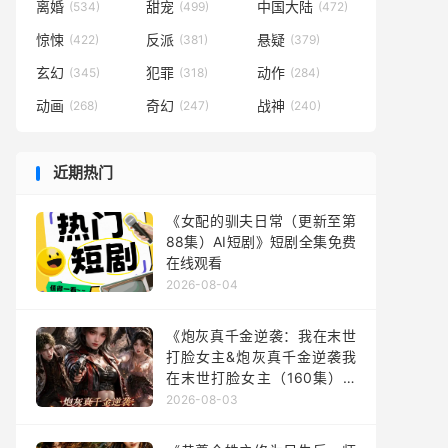
离婚
甜宠
中国大陆
(534)
(499)
(472)
惊悚
反派
悬疑
(422)
(381)
(379)
玄幻
犯罪
动作
(345)
(318)
(284)
动画
奇幻
战神
(268)
(247)
(240)
近期热门
《女配的驯夫日常（更新至第
88集）AI短剧》短剧全集免费
在线观看
2026-08-04
《炮灰真千金逆袭：我在末世
打脸女主&炮灰真千金逆袭我
在末世打脸女主（160集）AI
短剧》短剧全集免费在线观看
2026-08-03