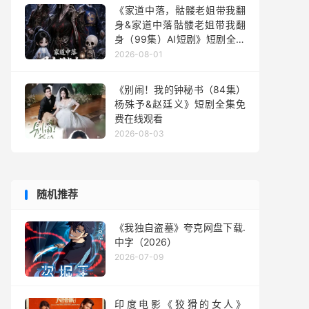
《家道中落，骷髅老姐带我翻
身&家道中落骷髅老姐带我翻
身（99集）AI短剧》短剧全集
免费在线观看
2026-08-01
《别闹！我的钟秘书（84集）
杨殊予&赵廷义》短剧全集免
费在线观看
2026-08-03
随机推荐
《我独自盗墓》夸克网盘下载.
中字（2026）
2026-07-09
印度电影《狡猾的女人》