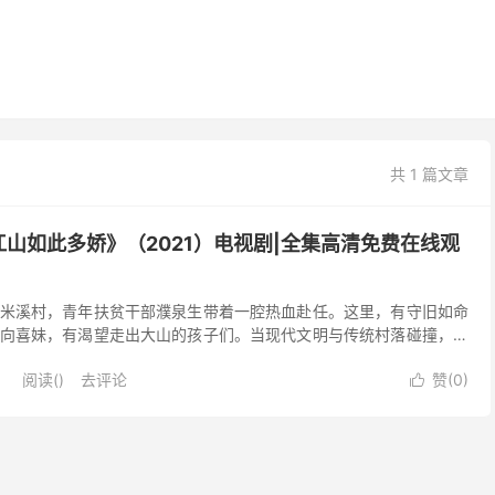
共 1 篇文章
山如此多娇》（2021）电视剧|全集高清免费在线观
米溪村，青年扶贫干部濮泉生带着一腔热血赴任。这里，有守旧如命
向喜妹，有渴望走出大山的孩子们。当现代文明与传统村落碰撞，当
，濮泉生与省台记者沙鸥并肩而行，在泥泞中踏出振兴之路。...
剧
阅读(
)
去评论
赞(
0
)
