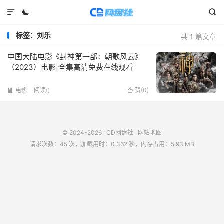



标签：刘乐
共 1 篇文章
中国大陆电影《封神第一部：朝歌风云》
（2023）电影|全集高清免费在线观看
电影
阅读(
)
赞(
0
)


© 2024-2026
CD网盘社
网站地图
请求次数：45 次，加载用时：0.362 秒，内存占用：5.93 MB