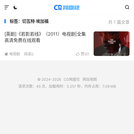



标签：切瓦特·埃加福
共 1 篇文章
[英剧]《若影若线》（2011）电视剧|全集
高清免费在线观看
电视剧
阅读(
)
赞(
0
)


© 2024-2026
CD网盘社
网站地图
请求次数：45 次，加载用时：0.257 秒，内存占用：7.09 MB