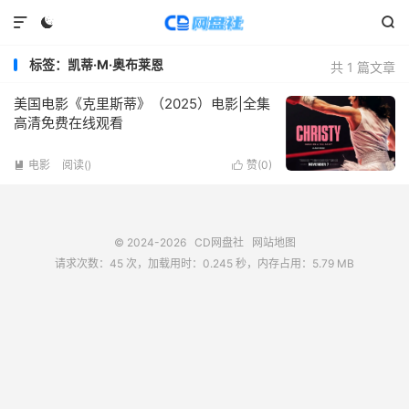



标签：凯蒂·M·奥布莱恩
共 1 篇文章
美国电影《克里斯蒂》（2025）电影|全集
高清免费在线观看
电影
阅读(
)
赞(
0
)


© 2024-2026
CD网盘社
网站地图
请求次数：45 次，加载用时：0.245 秒，内存占用：5.79 MB