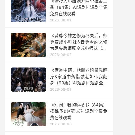
《清冷大小姐她开两个挂第二
季（84集）AI短剧》短剧全集
免费在线观看
2026-08-01
《昔尊今姝之修为尽失后，师
尊变成小师妹&昔尊今姝之修
为尽失后师尊变成小师妹（67
集）AI短剧》短剧全集免费在
2026-08-02
线观看
《家道中落，骷髅老姐带我翻
身&家道中落骷髅老姐带我翻
身（99集）AI短剧》短剧全集
免费在线观看
2026-08-01
《别闹！我的钟秘书（84集）
杨殊予&赵廷义》短剧全集免
费在线观看
2026-08-03