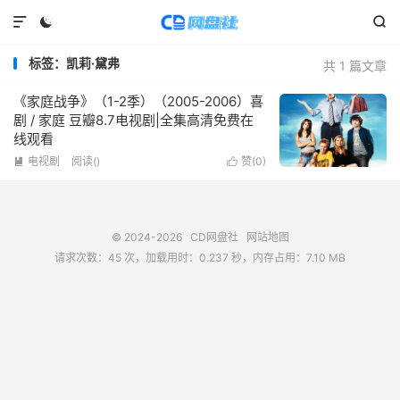



标签：凯莉·黛弗
共 1 篇文章
《家庭战争》（1-2季）（2005-2006）喜
剧 / 家庭 豆瓣8.7电视剧|全集高清免费在
线观看
电视剧
阅读(
)
赞(
0
)


© 2024-2026
CD网盘社
网站地图
请求次数：45 次，加载用时：0.237 秒，内存占用：7.10 MB