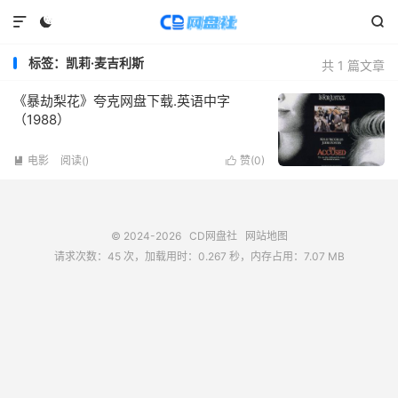



标签：凯莉·麦吉利斯
共 1 篇文章
《暴劫梨花》夸克网盘下载.英语中字
（1988）
电影
阅读(
)
赞(
0
)


© 2024-2026
CD网盘社
网站地图
请求次数：45 次，加载用时：0.267 秒，内存占用：7.07 MB