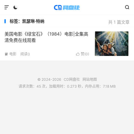



标签：凯瑟琳·特纳
共 1 篇文章
美国电影《绿宝石》（1984）电影|全集高
清免费在线观看
电影
阅读(
)
赞(
0
)


© 2024-2026
CD网盘社
网站地图
请求次数：45 次，加载用时：0.273 秒，内存占用：7.18 MB