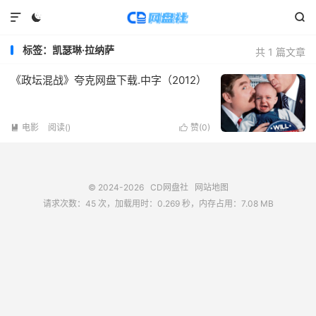



标签：凯瑟琳·拉纳萨
共 1 篇文章
《政坛混战》夸克网盘下载.中字（2012）
电影
阅读(
)
赞(
0
)


© 2024-2026
CD网盘社
网站地图
请求次数：45 次，加载用时：0.269 秒，内存占用：7.08 MB