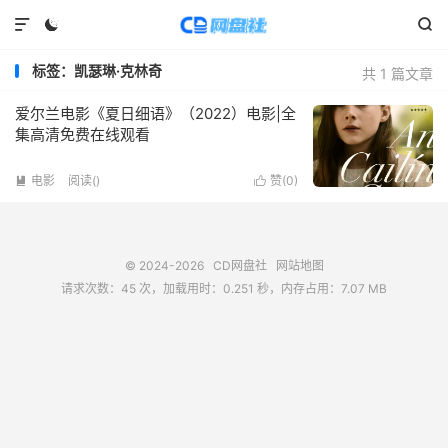



标签：凯瑟琳·克林奇
共 1 篇文章
爱尔兰电影《夏日细语》（2022）电影|全
集高清免费在线观看
电影
阅读(
)
赞(
0
)


© 2024-2026
CD网盘社
网站地图
请求次数：45 次，加载用时：0.251 秒，内存占用：7.07 MB