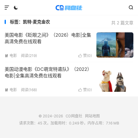



标签：凯特·麦克金农
共 2 篇文章
美国电影《眨眼之间》（2026）电影|全集
高清免费在线观看
电影
阅读(
219
)
赞(
0
)


美国动漫电影《DC萌宠特遣队》（2022）
电影|全集高清免费在线观看
电影
阅读(
168
)
赞(
0
)


© 2024-2026
CD网盘社
网站地图
请求次数：45 次，加载用时：0.249 秒，内存占用：7.16 MB