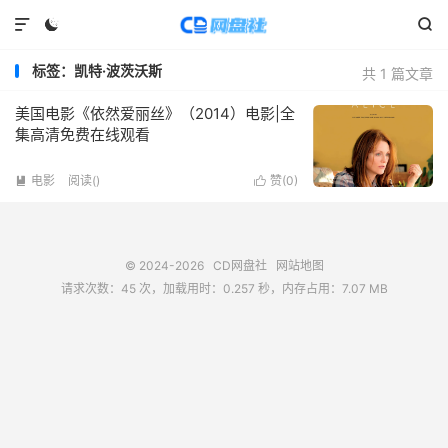



标签：凯特·波茨沃斯
共 1 篇文章
美国电影《依然爱丽丝》（2014）电影|全
集高清免费在线观看
电影
阅读(
)
赞(
0
)


© 2024-2026
CD网盘社
网站地图
请求次数：45 次，加载用时：0.257 秒，内存占用：7.07 MB