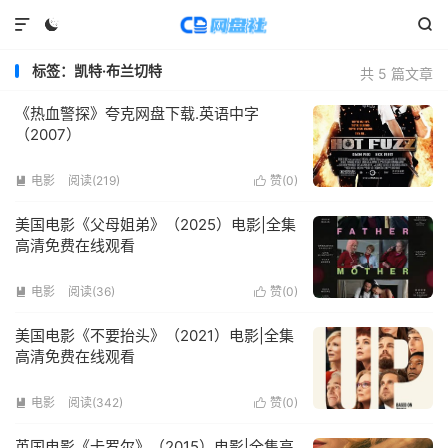



标签：凯特·布兰切特
共 5 篇文章
《热血警探》夸克网盘下载.英语中字
（2007）
电影
阅读(
219
)
赞(
0
)


美国电影《父母姐弟》（2025）电影|全集
高清免费在线观看
电影
阅读(
36
)
赞(
0
)


美国电影《不要抬头》（2021）电影|全集
高清免费在线观看
电影
阅读(
342
)
赞(
0
)


英国电影《卡罗尔》（2015）电影|全集高