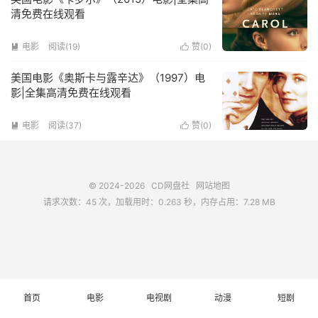
清免费在线观看
电影
阅读(
19
)
赞(
0
)


美国电影《奥斯卡与露辛达》（1997）电
影|全集高清免费在线观看
电影
阅读(
37
)
赞(
0
)


© 2024-2026
CD网盘社
网站地图
请求次数：45 次，加载用时：0.263 秒，内存占用：7.28 MB
首页
电影
电视剧
动漫
短剧