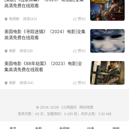
高清免费在线观看
电视剧
阅读(
43
)
赞(
0
)


美国电影《寻踪迷镇》（2024）电影|全集
高清免费在线观看
电影
阅读(
26
)
赞(
0
)


美国电影《88年劫案》（2023）电影|全
集高清免费在线观看
电影
阅读(
34
)
赞(
0
)


© 2024-2026
CD网盘社
网站地图
请求次数：45 次，加载用时：0.291 秒，内存占用：7.20 MB
首页
电影
电视剧
动漫
短剧