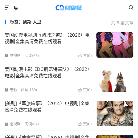



标签：凯斯·大卫
共 6 篇文章
美国动漫电视剧《赌城之道》（2026）电
视剧|全集高清免费在线观看
电视剧
阅读(
65
)
赞(
0
)


美国动漫电影《DC萌宠特遣队》（2022）
电影|全集高清免费在线观看
电影
阅读(
168
)
赞(
0
)


[美剧]《军旅轶事》（2014）电视剧|全集
高清免费在线观看
电视剧
阅读(
62
)
赞(
0
)


[美剧]《独家黑幕》（2025）电视剧|全集