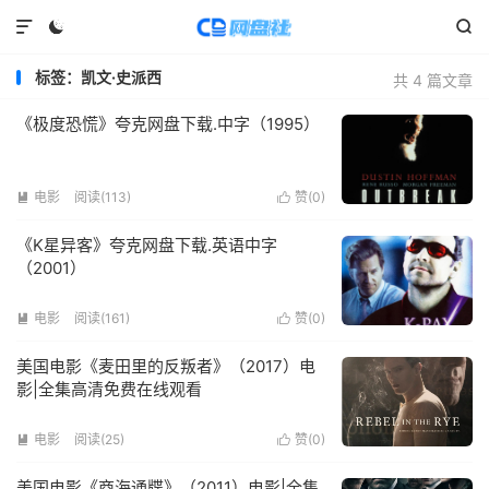



标签：凯文·史派西
共 4 篇文章
《极度恐慌》夸克网盘下载.中字（1995）
电影
阅读(
113
)
赞(
0
)


《K星异客》夸克网盘下载.英语中字
（2001）
电影
阅读(
161
)
赞(
0
)


美国电影《麦田里的反叛者》（2017）电
影|全集高清免费在线观看
电影
阅读(
25
)
赞(
0
)


美国电影《商海通牒》（2011）电影|全集