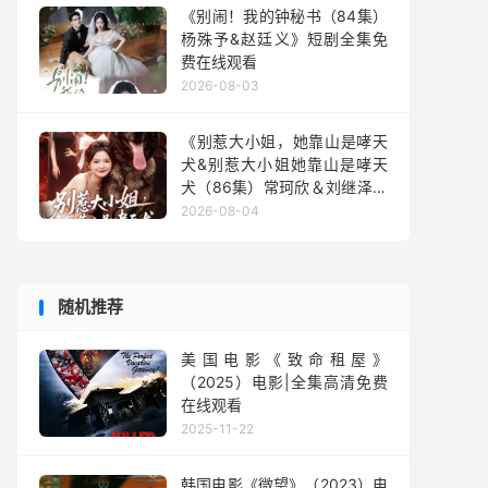
《别闹！我的钟秘书（84集）
杨殊予&赵廷义》短剧全集免
费在线观看
2026-08-03
《别惹大小姐，她靠山是哮天
犬&别惹大小姐她靠山是哮天
犬（86集）常珂欣＆刘继泽》
短剧全集免费在线观看
2026-08-04
随机推荐
美国电影《致命租屋》
（2025）电影|全集高清免费
在线观看
2025-11-22
韩国电影《微望》（2023）电