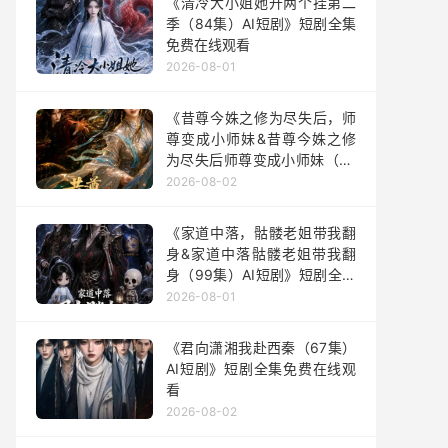
《清冷大小姐她开两个挂第二
季（84集）AI短剧》短剧全集
免费在线观看
2026-08-01
《昔尊今姝之修为尽失后，师
尊变成小师妹&昔尊今姝之修
为尽失后师尊变成小师妹（67
集）AI短剧》短剧全集免费在
2026-08-02
线观看
《家道中落，骷髅老姐带我翻
身&家道中落骷髅老姐带我翻
身（99集）AI短剧》短剧全集
免费在线观看
2026-08-01
《君向潇湘我赴西秦（67集）
AI短剧》短剧全集免费在线观
看
2026-08-02