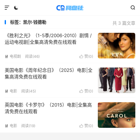



标签：凯尔·钱德勒
共 3 篇文章
《胜利之光》（1-5季/2006-2010）剧情 /
运动电视剧|全集高清免费在线观看
电视剧
阅读(
46
)
赞(
0
)


美国电影《周年纪念日》（2025）电影|全
集高清免费在线观看
电影
阅读(
45
)
赞(
0
)


英国电影《卡罗尔》（2015）电影|全集高
清免费在线观看
电影
阅读(
19
)
赞(
0
)

