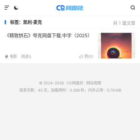



标签：凯利·麦克
共 1 篇文章
《精致拱石》夸克网盘下载.中字（2025）
电影
阅读(
)
赞(
0
)


© 2024-2026
CD网盘社
网站地图
请求次数：45 次，加载用时：0.269 秒，内存占用：5.79 MB