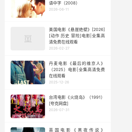
语中字（2008）
2026-06-11
美国电影《悬崖绝壁》[2026]
[动作 历史 冒险]电影|全集高
清免费在线观看
2026-02-27
丹麦电影《最后的维京人》
（2025）电影|全集高清免费
在线观看
2025-12-26
台湾电影《火烧岛》（1991）
[夸克网盘]
2026-07-31
英国电影《黑夜传说》