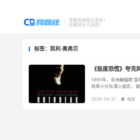
海量资源每日更新！
收藏网址不迷路！
标签：凯利·奥弗贝
《极度恐慌》夸克网
1995年，非洲蝙蝠携“
校率小分队潜入疫区，玻
是解药也是也是死亡信使
2026-04-21
电影
