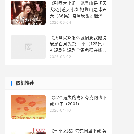
《别惹大小姐，她靠山是哮天
犬&别惹大小姐她靠山是哮天
犬（86集）常珂欣＆刘继泽》
短剧全集免费在线观看
2026-08-04
《灭世灾煞怎么就偏爱我他说
我是白月光第一季（126集）
AI短剧》短剧全集免费在线观
看
2026-08-02
随机推荐
《27个遗失的吻》夸克网盘下
载.中字（2001）
2026-04-10
《革命之路》夸克网盘下载.英