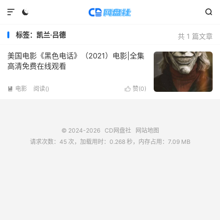



标签：凯兰·吕德
共 1 篇文章
美国电影《黑色电话》（2021）电影|全集
高清免费在线观看
电影
阅读(
)
赞(
0
)


© 2024-2026
CD网盘社
网站地图
请求次数：45 次，加载用时：0.268 秒，内存占用：7.09 MB