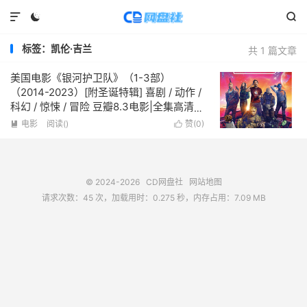



标签：凯伦·吉兰
共 1 篇文章
美国电影《银河护卫队》（1-3部）
（2014-2023）[附圣诞特辑] 喜剧 / 动作 /
科幻 / 惊悚 / 冒险 豆瓣8.3电影|全集高清免
费在线观看
电影
阅读(
)
赞(
0
)


© 2024-2026
CD网盘社
网站地图
请求次数：45 次，加载用时：0.275 秒，内存占用：7.09 MB