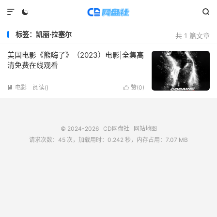



标签：凯丽·拉塞尔
共 1 篇文章
美国电影《熊嗨了》（2023）电影|全集高
清免费在线观看
电影
阅读(
)
赞(
0
)


© 2024-2026
CD网盘社
网站地图
请求次数：45 次，加载用时：0.242 秒，内存占用：7.07 MB