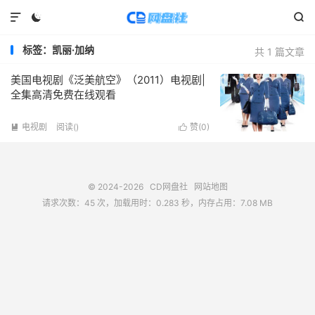



标签：凯丽·加纳
共 1 篇文章
美国电视剧《泛美航空》（2011）电视剧|
全集高清免费在线观看
电视剧
阅读(
)
赞(
0
)


© 2024-2026
CD网盘社
网站地图
请求次数：45 次，加载用时：0.283 秒，内存占用：7.08 MB