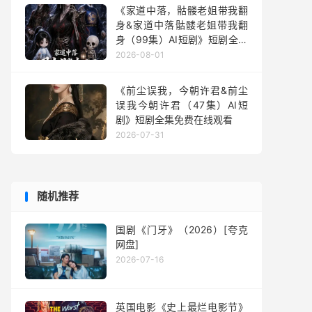
《家道中落，骷髅老姐带我翻
身&家道中落骷髅老姐带我翻
身（99集）AI短剧》短剧全集
免费在线观看
2026-08-01
《前尘误我，今朝许君&前尘
误我今朝许君（47集）AI短
剧》短剧全集免费在线观看
2026-07-31
随机推荐
国剧《门牙》（2026）[夸克
网盘]
2026-07-16
英国电影《史上最烂电影节》