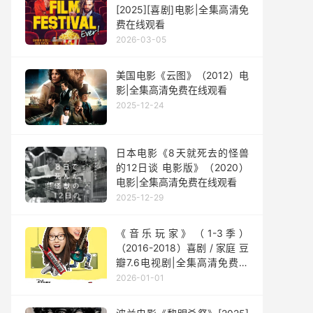
[2025][喜剧]电影|全集高清免
费在线观看
2026-03-05
美国电影《云图》（2012）电
影|全集高清免费在线观看
2025-12-24
日本电影《8天就死去的怪兽
的12日谈 电影版》（2020）
电影|全集高清免费在线观看
2025-12-29
《音乐玩家》（1-3季）
（2016-2018）喜剧 / 家庭 豆
瓣7.6电视剧|全集高清免费在
线观看
2026-01-01