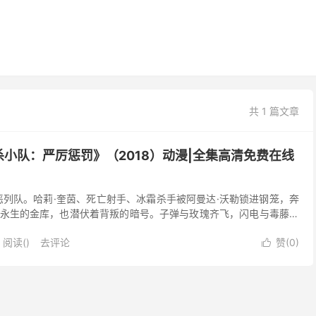
共 1 篇文章
小队：严厉惩罚》（2018）动漫|全集高清免费在线
罪恶列队。哈莉·奎茵、死亡射手、冰霜杀手被阿曼达·沃勒锁进钢笼，奔
永生的金库，也潜伏着背叛的暗号。子弹与玫瑰齐飞，闪电与毒藤共
子弹划破忠诚的血色。当死亡的倒计时敲碎最后一秒，...
阅读(
)
去评论
赞(
0
)
