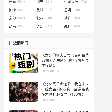
离婚
甜宠
中国大陆
(534)
(501)
(472)
惊悚
反派
悬疑
(422)
(386)
(379)
玄幻
犯罪
动作
(347)
(318)
(284)
动画
奇幻
战神
(268)
(247)
(245)
近期热门
《女配的驯夫日常（更新至第
88集）AI短剧》短剧全集免费
在线观看
2026-08-04
《炮灰真千金逆袭：我在末世
打脸女主&炮灰真千金逆袭我
在末世打脸女主（160集）AI
短剧》短剧全集免费在线观看
2026-08-03