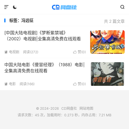



标签：冯远征
共 2 篇文章
[中国大陆电视剧]《梦断紫禁城》
（2002）电视剧|全集高清免费在线观看
电视剧
阅读(
272
)
赞(
0
)


中国大陆电影《傻冒经理》（1988）电影|
全集高清免费在线观看
电影
阅读(
166
)
赞(
0
)


© 2024-2026
CD网盘社
网站地图
请求次数：45 次，加载用时：0.273 秒，内存占用：7.21 MB