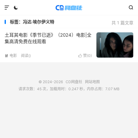



标签：冯达·埃尔伊义特
共 1 篇文章
土耳其电影《季节已逝》（2024）电影|全
集高清免费在线观看
电影
阅读(
)
赞(
0
)


© 2024-2026
CD网盘社
网站地图
请求次数：45 次，加载用时：0.247 秒，内存占用：7.07 MB